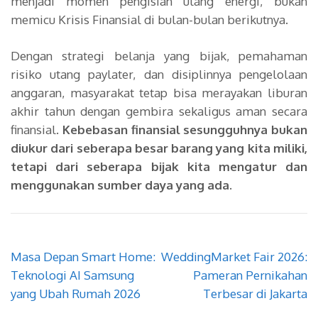
menjadi momen pengisian ulang energi, bukan
memicu Krisis Finansial di bulan-bulan berikutnya.
Dengan strategi belanja yang bijak, pemahaman
risiko utang paylater, dan disiplinnya pengelolaan
anggaran, masyarakat tetap bisa merayakan liburan
akhir tahun dengan gembira sekaligus aman secara
finansial.
Kebebasan finansial sesungguhnya bukan
diukur dari seberapa besar barang yang kita miliki,
tetapi dari seberapa bijak kita mengatur dan
menggunakan sumber daya yang ada.
Navigasi
Masa Depan Smart Home:
WeddingMarket Fair 2026:
pos
Teknologi AI Samsung
Pameran Pernikahan
yang Ubah Rumah 2026
Terbesar di Jakarta