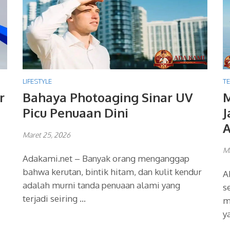
LIFESTYLE
T
r
Bahaya Photoaging Sinar UV
M
Picu Penuaan Dini
J
Maret 25, 2026
Ma
Adakami.net – Banyak orang menganggap
bahwa kerutan, bintik hitam, dan kulit kendur
A
adalah murni tanda penuaan alami yang
s
terjadi seiring …
m
y