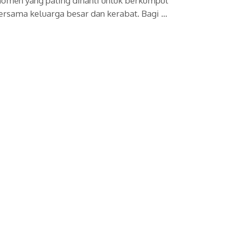
omen yang paling dinanti untuk berkumpul
ersama keluarga besar dan kerabat. Bagi …