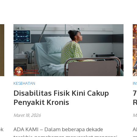
KESEHATAN
IN
Disabilitas Fisik Kini Cakup
7
Penyakit Kronis
R
Maret 18, 2026
Ma
ok
ADA KAMI – Dalam beberapa dekade
A