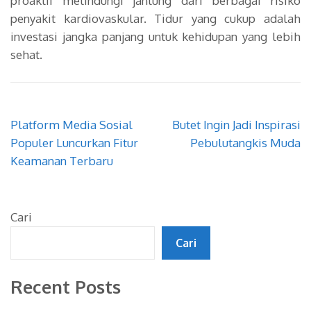
proaktif melindungi jantung dari berbagai risiko
penyakit kardiovaskular. Tidur yang cukup adalah
investasi jangka panjang untuk kehidupan yang lebih
sehat.
Navigasi
Platform Media Sosial
Butet Ingin Jadi Inspirasi
pos
Populer Luncurkan Fitur
Pebulutangkis Muda
Keamanan Terbaru
Cari
Cari
Recent Posts