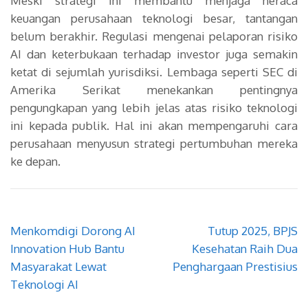
Meski strategi ini membantu menjaga neraca
keuangan perusahaan teknologi besar, tantangan
belum berakhir. Regulasi mengenai pelaporan risiko
AI dan keterbukaan terhadap investor juga semakin
ketat di sejumlah yurisdiksi. Lembaga seperti SEC di
Amerika Serikat menekankan pentingnya
pengungkapan yang lebih jelas atas risiko teknologi
ini kepada publik. Hal ini akan mempengaruhi cara
perusahaan menyusun strategi pertumbuhan mereka
ke depan.
Navigasi
Menkomdigi Dorong AI
Tutup 2025, BPJS
pos
Innovation Hub Bantu
Kesehatan Raih Dua
Masyarakat Lewat
Penghargaan Prestisius
Teknologi AI