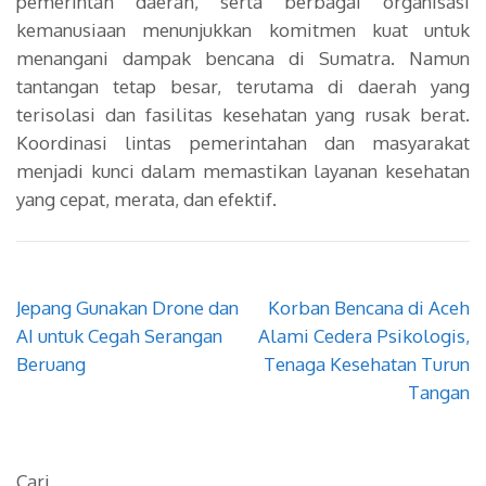
pemerintah daerah, serta berbagai organisasi
kemanusiaan menunjukkan komitmen kuat untuk
menangani dampak bencana di Sumatra. Namun
tantangan tetap besar, terutama di daerah yang
terisolasi dan fasilitas kesehatan yang rusak berat.
Koordinasi lintas pemerintahan dan masyarakat
menjadi kunci dalam memastikan layanan kesehatan
yang cepat, merata, dan efektif.
Navigasi
Jepang Gunakan Drone dan
Korban Bencana di Aceh
pos
AI untuk Cegah Serangan
Alami Cedera Psikologis,
Beruang
Tenaga Kesehatan Turun
Tangan
Cari