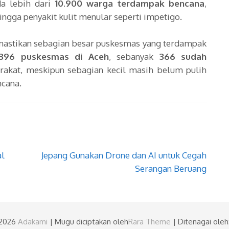
da lebih dari
10.900 warga terdampak bencana
,
ngga penyakit kulit menular seperti impetigo.
emastikan sebagian besar puskesmas yang terdampak
396 puskesmas di Aceh
, sebanyak
366 sudah
akat, meskipun sebagian kecil masih belum pulih
ncana.
al
Jepang Gunakan Drone dan AI untuk Cegah
Serangan Beruang
©2026
Adakami
| Mugu diciptakan oleh
Rara Theme
| Ditenagai oleh