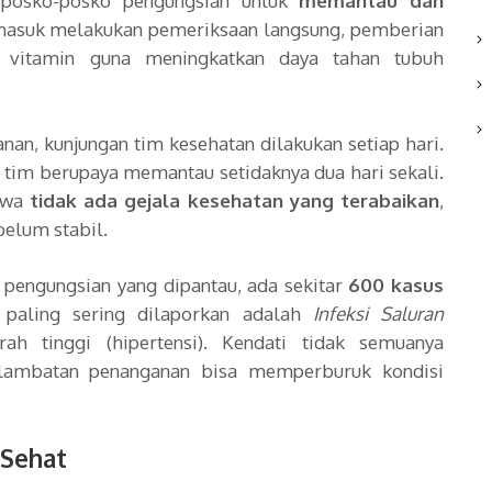
 posko-posko pengungsian untuk
memantau dan
rmasuk melakukan pemeriksaan langsung, pemberian
en vitamin guna meningkatkan daya tahan tubuh
nan, kunjungan tim kesehatan dilakukan setiap hari.
, tim berupaya memantau setidaknya dua hari sekali.
ahwa
tidak ada gejala kesehatan yang terabaikan
,
belum stabil.
k pengungsian yang dipantau, ada sekitar
600 kasus
 paling sering dilaporkan adalah
Infeksi Saluran
h tinggi (hipertensi). Kendati tidak semuanya
rlambatan penanganan bisa memperburuk kondisi
 Sehat