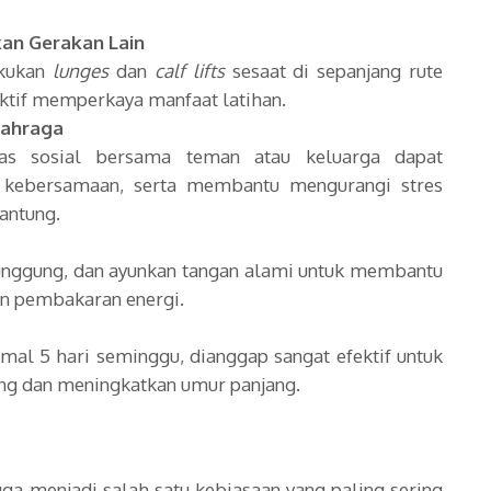
an Gerakan Lain
akukan
lunges
dan
calf lifts
sesaat di sepanjang rute
aktif memperkaya manfaat latihan.
lahraga
itas sosial bersama teman atau keluarga dapat
k kebersamaan, serta membantu mengurangi stres
antung.
unggung, dan ayunkan tangan alami untuk membantu
an pembakaran energi.
imal 5 hari seminggu, dianggap sangat efektif untuk
ng dan meningkatkan umur panjang.
uga menjadi salah satu kebiasaan yang paling sering