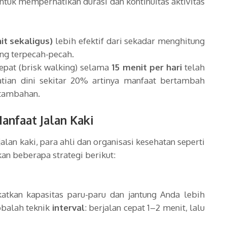
untuk memperhatikan durasi dan kontinuitas aktivitas
it sekaligus)
lebih efektif dari sekadar menghitung
ang terpecah-pecah.
cepat (brisk walking) selama
15 menit per hari
telah
atian dini sekitar 20% artinya manfaat bertambah
s tambahan.
anfaat Jalan Kaki
an kaki, para ahli dan organisasi kesehatan seperti
 beberapa strategi berikut:
katkan kapasitas paru-paru dan jantung Anda lebih
obalah teknik
interval
: berjalan cepat 1–2 menit, lalu